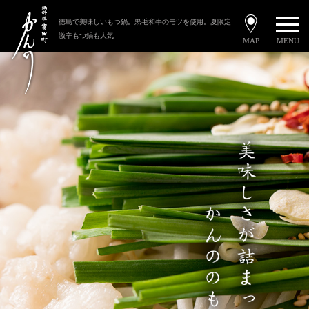
徳島で美味しいもつ鍋。黒毛和牛のモツを使用。夏限定
激辛もつ鍋も人気
MENU
MAP